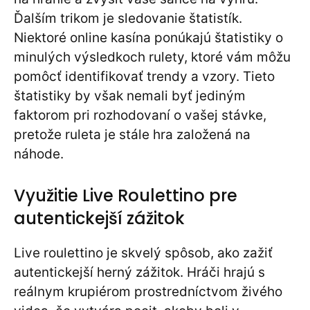
Ďalším trikom je sledovanie štatistík.
Niektoré online kasína ponúkajú štatistiky o
minulých výsledkoch rulety, ktoré vám môžu
pomôcť identifikovať trendy a vzory. Tieto
štatistiky by však nemali byť jediným
faktorom pri rozhodovaní o vašej stávke,
pretože ruleta je stále hra založená na
náhode.
Využitie Live Roulettino pre
autentickejší zážitok
Live roulettino je skvelý spôsob, ako zažiť
autentickejší herný zážitok. Hráči hrajú s
reálnym krupiérom prostredníctvom živého