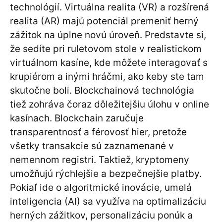
technológií. Virtuálna realita (VR) a rozšírená
realita (AR) majú potenciál premeniť herný
zážitok na úplne novú úroveň. Predstavte si,
že sedíte pri ruletovom stole v realistickom
virtuálnom kasíne, kde môžete interagovať s
krupiérom a inými hráčmi, ako keby ste tam
skutočne boli. Blockchainová technológia
tiež zohráva čoraz dôležitejšiu úlohu v online
kasínach. Blockchain zaručuje
transparentnosť a férovosť hier, pretože
všetky transakcie sú zaznamenané v
nemennom registri. Taktiež, kryptomeny
umožňujú rýchlejšie a bezpečnejšie platby.
Pokiaľ ide o algoritmické inovácie, umelá
inteligencia (AI) sa využíva na optimalizáciu
herných zážitkov, personalizáciu ponúk a