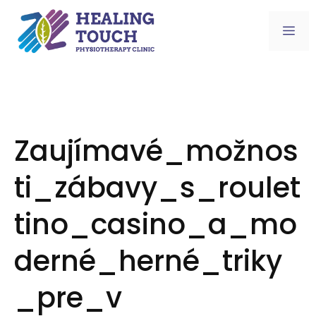
Skip
to
Me
content
Zaujímavé_možnos
ti_zábavy_s_roulet
tino_casino_a_mo
derné_herné_triky
_pre_v