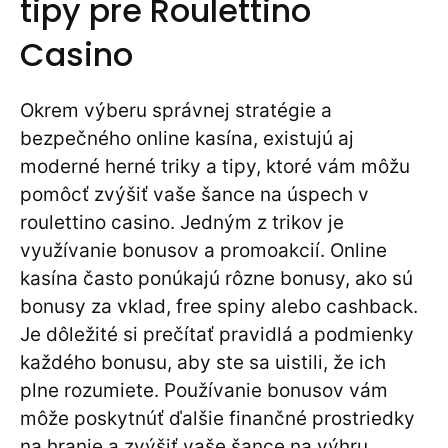
tipy pre Roulettino
Casino
Okrem výberu správnej stratégie a
bezpečného online kasína, existujú aj
moderné herné triky a tipy, ktoré vám môžu
pomôcť zvýšiť vaše šance na úspech v
roulettino casino. Jedným z trikov je
využívanie bonusov a promoakcií. Online
kasína často ponúkajú rôzne bonusy, ako sú
bonusy za vklad, free spiny alebo cashback.
Je dôležité si prečítať pravidlá a podmienky
každého bonusu, aby ste sa uistili, že ich
plne rozumiete. Používanie bonusov vám
môže poskytnúť ďalšie finančné prostriedky
na hranie a zvýšiť vaše šance na výhru.