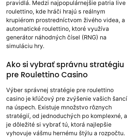
pravidlá. Medzi najpopulárnejšie patria live
roulettino, kde hráči hrajú s reálnym
krupiérom prostredníctvom živého videa, a
automatické roulettino, ktoré využíva
generátor náhodných čísel (RNG) na
simuláciu hry.
Ako si vybrať správnu stratégiu
pre Roulettino Casino
Výber správnej stratégie pre roulettino
casino je kľúčový pre zvýšenie vašich šancí
na úspech. Existuje množstvo rôznych
stratégií, od jednoduchých po komplexné, a
je dôležité si vybrať tú, ktorá najlepšie
vyhovuje vášmu hernému štýlu a rozpočtu.