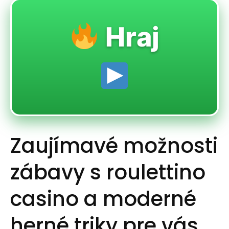
Hraj
Zaujímavé možnosti
zábavy s roulettino
casino a moderné
herné triky pre vás