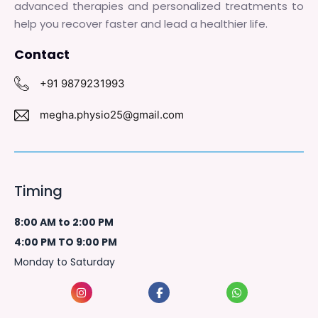
advanced therapies and personalized treatments to
help you recover faster and lead a healthier life.
Contact
+91 9879231993
megha.physio25@gmail.com
Timing
8:00 AM to 2:00 PM
4:00 PM TO 9:00 PM
Monday to Saturday