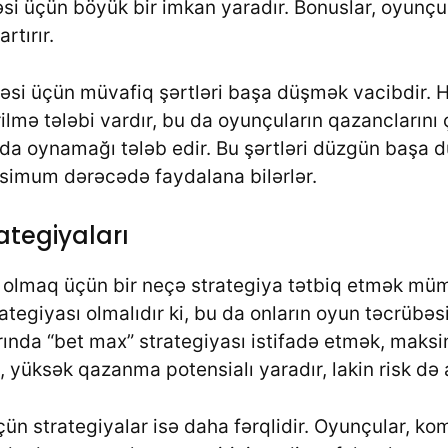
si üçün böyük bir imkan yaradır. Bonuslar, oyunçu
rtırır.
dəsi üçün müvafiq şərtləri başa düşmək vacibdir.
lmə tələbi vardır, bu da oyunçuların qazanclarını
a oynamağı tələb edir. Bu şərtləri düzgün başa d
imum dərəcədə faydalana bilərlər.
ategiyaları
 olmaq üçün bir neçə strategiya tətbiq etmək müm
egiyası olmalıdır ki, bu da onların oyun təcrübəsin
arında “bet max” strategiyası istifadə etmək, mak
 yüksək qazanma potensialı yaradır, lakin risk də ar
ün strategiyalar isə daha fərqlidir. Oyunçular, k