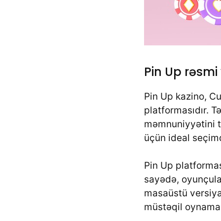
Pin Up rəsmi
Pin Up kazino, Cu
platformasıdır. T
məmnuniyyətini tə
üçün ideal seçimdi
Pin Up platformas
sayədə, oyunçular
masaüstü versiya
müstəqil oynama 