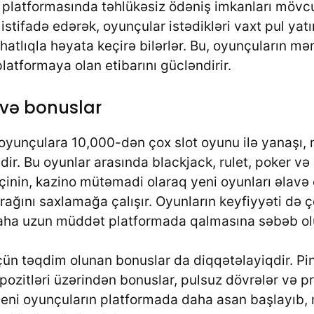
 platformasında təhlükəsiz ödəniş imkanları mövcu
 istifadə edərək, oyunçular istədikləri vaxt pul ya
ahatlıqla həyata keçirə bilərlər. Bu, oyunçuların m
 platformaya olan etibarını gücləndirir.
 və bonuslar
 oyunçulara 10,000-dən çox slot oyunu ilə yanaşı,
dir. Bu oyunlar arasında blackjack, rulet, poker v
nin, kazino mütəmadi olaraq yeni oyunları əlavə 
arağını saxlamağa çalışır. Oyunların keyfiyyəti də 
aha uzun müddət platformada qalmasına səbəb ol
ün təqdim olunan bonuslar da diqqətəlayiqdir. Pin
epozitləri üzərindən bonuslar, pulsuz dövrələr və 
yeni oyunçuların platformada daha asan başlayıb, 