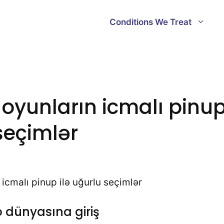
Conditions We Treat
oyunların icmalı pinup
seçimlər
icmalı pinup ilə uğurlu seçimlər
o dünyasına giriş