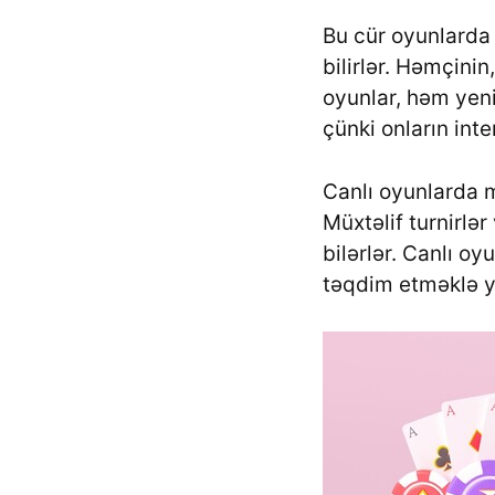
Bu cür oyunlarda 
bilirlər. Həmçinin
oyunlar, həm yeni
çünki onların inte
Canlı oyunlarda 
Müxtəlif turnirlə
bilərlər. Canlı o
təqdim etməklə ya