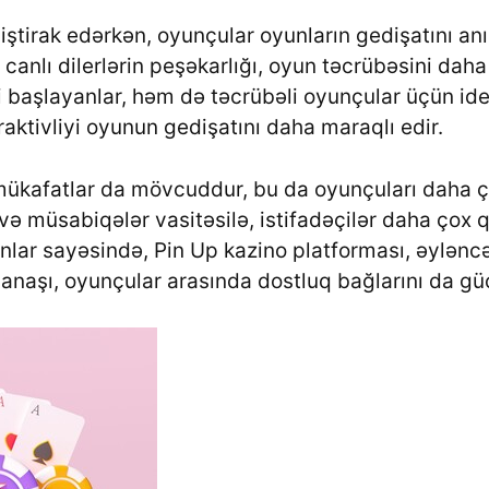
iştirak edərkən, oyunçular oyunların gedişatını an
, canlı dilerlərin peşəkarlığı, oyun təcrübəsini daha 
 başlayanlar, həm də təcrübəli oyunçular üçün ide
raktivliyi oyunun gedişatını daha maraqlı edir.
mükafatlar da mövcuddur, bu da oyunçuları daha ço
r və müsabiqələr vasitəsilə, istifadəçilər daha çox
yunlar sayəsində, Pin Up kazino platforması, əyləncə
naşı, oyunçular arasında dostluq bağlarını da güc