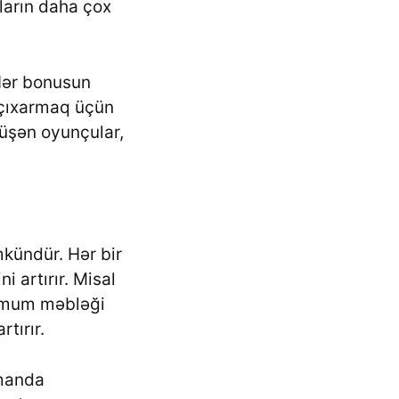
ların daha çox
 Hər bonusun
 çıxarmaq üçün
üşən oyunçular,
kündür. Hər bir
i artırır. Misal
simum məbləği
tırır.
omanda