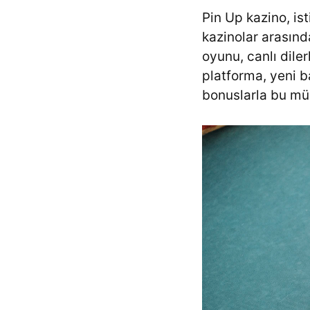
Pin Up kazino, is
kazinolar arasınd
oyunu, canlı dile
platforma, yeni b
bonuslarla bu müh