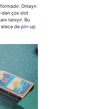
tformadır. Onlayn
-dən çox slot
anı tanıyır. Bu
, eləcə də
pin-up