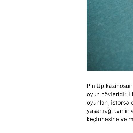
Pin Up kazinosunu
oyun növləridir.
oyunları, istərsə
yaşamağı təmin e
keçirməsinə və mü